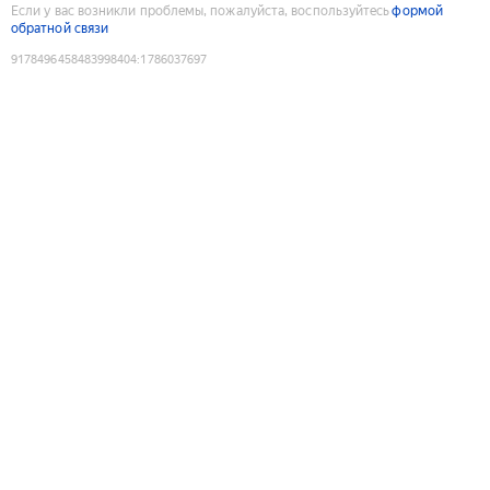
Если у вас возникли проблемы, пожалуйста, воспользуйтесь
формой
обратной связи
9178496458483998404
:
1786037697