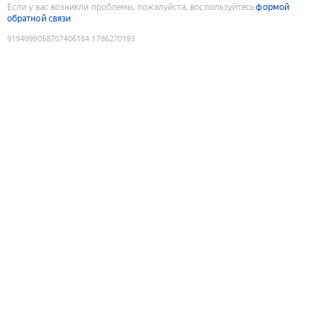
Если у вас возникли проблемы, пожалуйста, воспользуйтесь
формой
обратной связи
9194099058707406184
:
1786270193