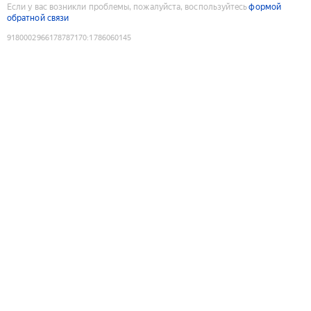
Если у вас возникли проблемы, пожалуйста, воспользуйтесь
формой
обратной связи
9180002966178787170
:
1786060145