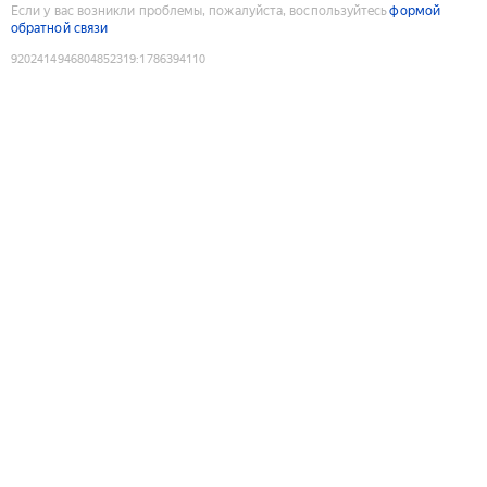
Если у вас возникли проблемы, пожалуйста, воспользуйтесь
формой
обратной связи
9202414946804852319
:
1786394110