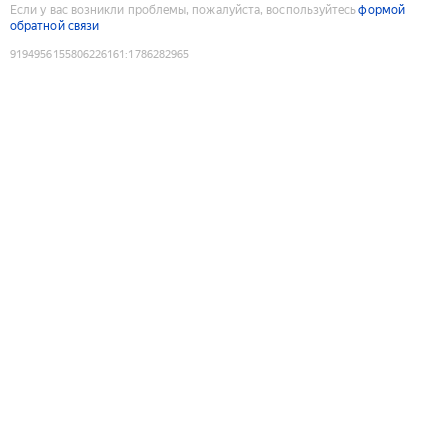
Если у вас возникли проблемы, пожалуйста, воспользуйтесь
формой
обратной связи
9194956155806226161
:
1786282965