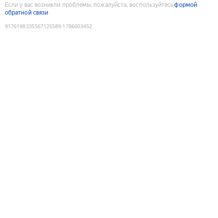
Если у вас возникли проблемы, пожалуйста, воспользуйтесь
формой
обратной связи
9176198335567125589
:
1786003452