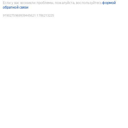
Если у вас возникли проблемы, пожалуйста, воспользуйтесь
формой
обратной связи
9190275969939445621
:
1786213225