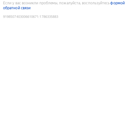
Если у вас возникли проблемы, пожалуйста, воспользуйтесь
формой
обратной связи
9198507403006610671
:
1786335883