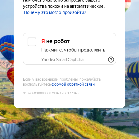
Нам очень жаль, но запросы с вашего
устройства похожи на автоматические.
Почему это могло произойти?
Я не робот
Нажмите, чтобы продолжить
Yandex SmartCaptcha
Если у вас возникли проблемы, пожалуйста,
воспользуйтесь
формой обратной связи
9187868100008007934
:
1786177345