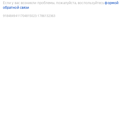
Если у вас возникли проблемы, пожалуйста, воспользуйтесь
формой
обратной связи
9184849411704815023
:
1786132363