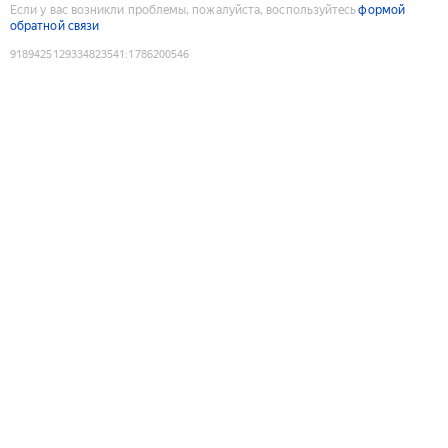
Если у вас возникли проблемы, пожалуйста, воспользуйтесь
формой
обратной связи
9189425129334823541
:
1786200546