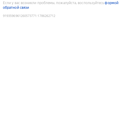
Если у вас возникли проблемы, пожалуйста, воспользуйтесь
формой
обратной связи
9193596961260573771
:
1786262712