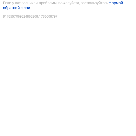
Если у вас возникли проблемы, пожалуйста, воспользуйтесь
формой
обратной связи
9176557069824868208
:
1786008797