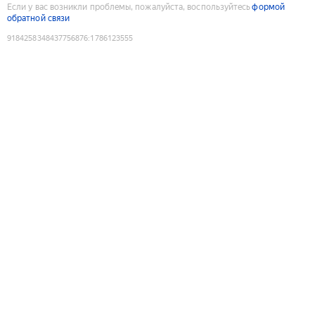
Если у вас возникли проблемы, пожалуйста, воспользуйтесь
формой
обратной связи
9184258348437756876
:
1786123555