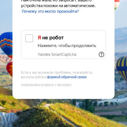
Нам очень жаль, но запросы с вашего
устройства похожи на автоматические.
Почему это могло произойти?
Я не робот
Нажмите, чтобы продолжить
Yandex SmartCaptcha
Если у вас возникли проблемы, пожалуйста,
воспользуйтесь
формой обратной связи
9188309385416166610
:
1786183921