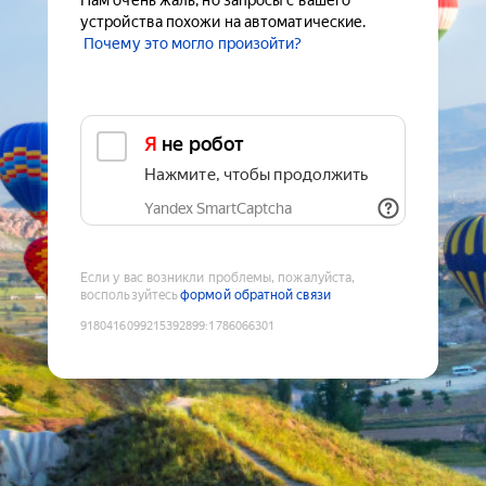
Нам очень жаль, но запросы с вашего
устройства похожи на автоматические.
Почему это могло произойти?
Я не робот
Нажмите, чтобы продолжить
Yandex SmartCaptcha
Если у вас возникли проблемы, пожалуйста,
воспользуйтесь
формой обратной связи
9180416099215392899
:
1786066301