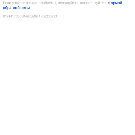
Если у вас возникли проблемы, пожалуйста, воспользуйтесь
формой
обратной связи
9191417358504983699
:
1786230233