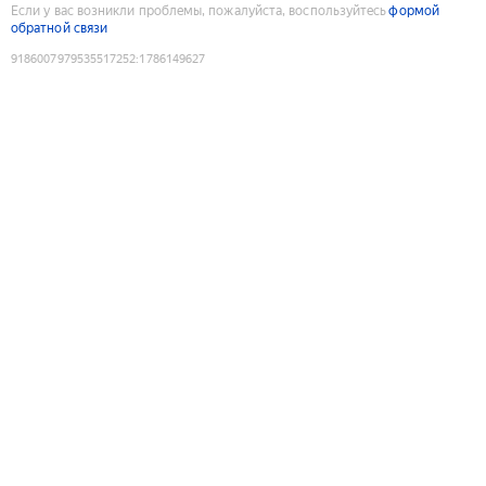
Если у вас возникли проблемы, пожалуйста, воспользуйтесь
формой
обратной связи
9186007979535517252
:
1786149627