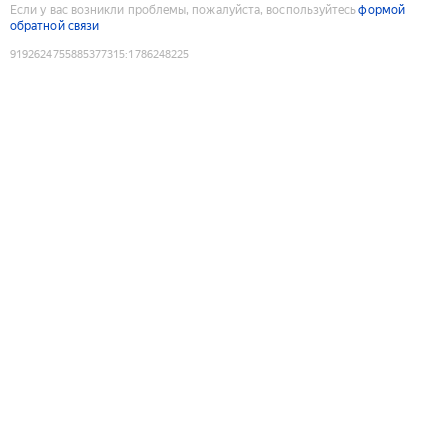
Если у вас возникли проблемы, пожалуйста, воспользуйтесь
формой
обратной связи
9192624755885377315
:
1786248225