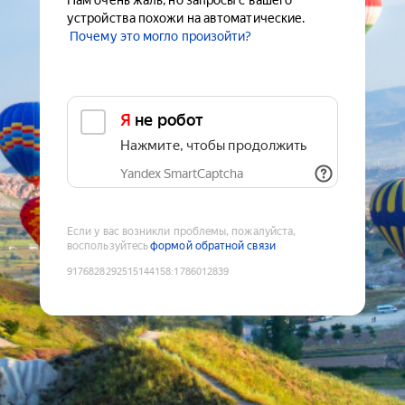
Нам очень жаль, но запросы с вашего
устройства похожи на автоматические.
Почему это могло произойти?
Я не робот
Нажмите, чтобы продолжить
Yandex SmartCaptcha
Если у вас возникли проблемы, пожалуйста,
воспользуйтесь
формой обратной связи
9176828292515144158
:
1786012839