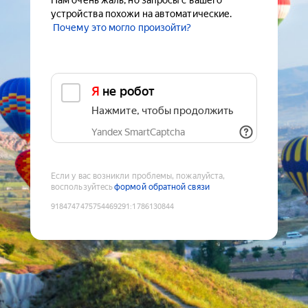
Нам очень жаль, но запросы с вашего
устройства похожи на автоматические.
Почему это могло произойти?
Я не робот
Нажмите, чтобы продолжить
Yandex SmartCaptcha
Если у вас возникли проблемы, пожалуйста,
воспользуйтесь
формой обратной связи
9184747475754469291
:
1786130844