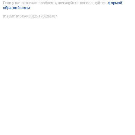
Если у вас возникли проблемы, пожалуйста, воспользуйтесь
формой
обратной связи
9193581915454485825
:
1786262487