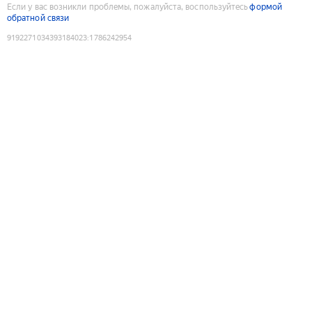
Если у вас возникли проблемы, пожалуйста, воспользуйтесь
формой
обратной связи
9192271034393184023
:
1786242954