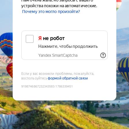
Нам очень жаль, но запросы с вашего
устройства похожи на автоматические.
Почему это могло произойти?
Я не робот
Нажмите, чтобы продолжить
Yandex SmartCaptcha
Если у вас возникли проблемы, пожалуйста,
воспользуйтесь
формой обратной связи
9198746867232343583
:
1786339451