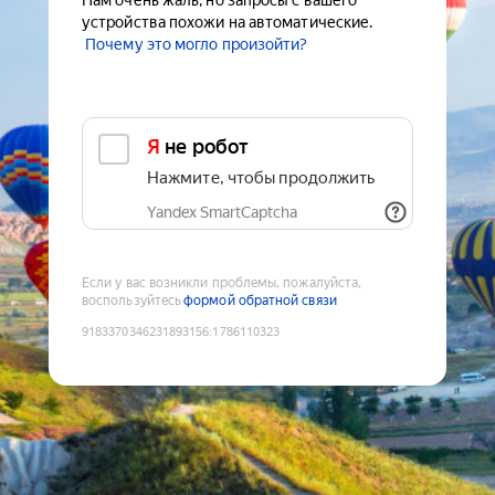
Нам очень жаль, но запросы с вашего
устройства похожи на автоматические.
Почему это могло произойти?
Я не робот
Нажмите, чтобы продолжить
Yandex SmartCaptcha
Если у вас возникли проблемы, пожалуйста,
воспользуйтесь
формой обратной связи
9183370346231893156
:
1786110323