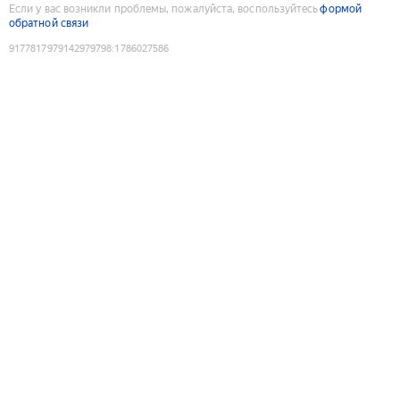
Если у вас возникли проблемы, пожалуйста, воспользуйтесь
формой
обратной связи
9177817979142979798
:
1786027586