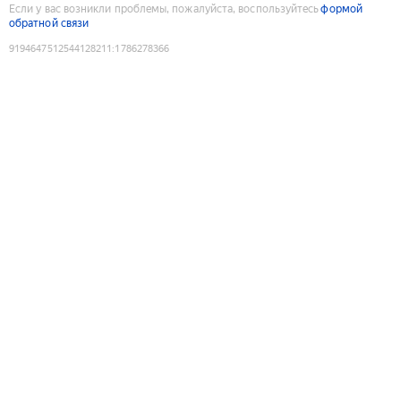
Если у вас возникли проблемы, пожалуйста, воспользуйтесь
формой
обратной связи
9194647512544128211
:
1786278366