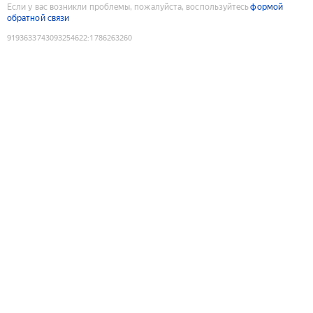
Если у вас возникли проблемы, пожалуйста, воспользуйтесь
формой
обратной связи
9193633743093254622
:
1786263260