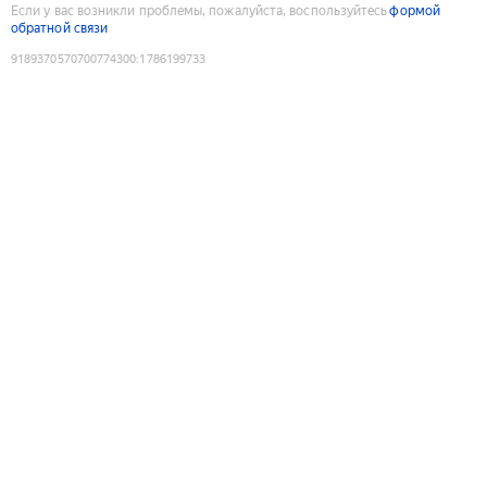
Если у вас возникли проблемы, пожалуйста, воспользуйтесь
формой
обратной связи
9189370570700774300
:
1786199733