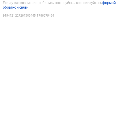
Если у вас возникли проблемы, пожалуйста, воспользуйтесь
формой
обратной связи
9194721227267303445
:
1786279464