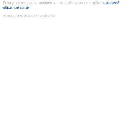
Если у вас возникли проблемы, пожалуйста, воспользуйтесь
формой
обратной связи
9178322012681148227
:
1786035097