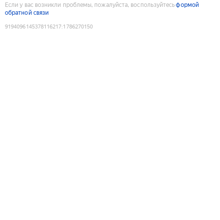
Если у вас возникли проблемы, пожалуйста, воспользуйтесь
формой
обратной связи
9194096145378116217
:
1786270150