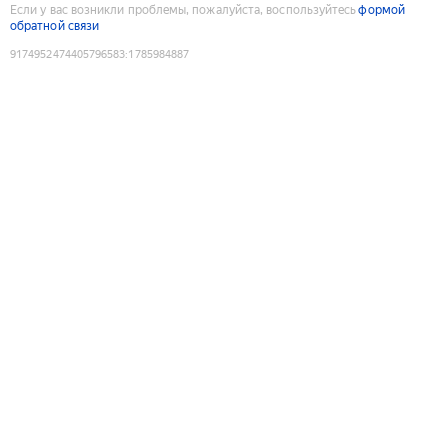
Если у вас возникли проблемы, пожалуйста, воспользуйтесь
формой
обратной связи
9174952474405796583
:
1785984887