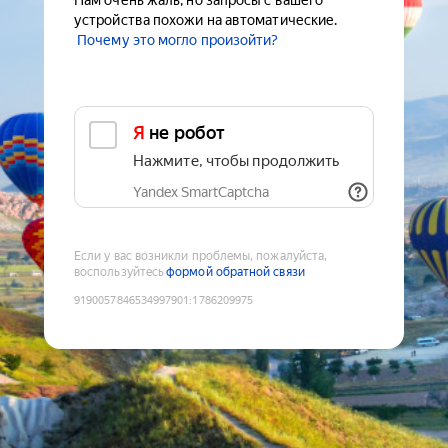
Нам очень жаль, но запросы с вашего
устройства похожи на автоматические.
Почему это могло произойти?
Я не робот
Нажмите, чтобы продолжить
Yandex SmartCaptcha
Если у вас возникли проблемы, пожалуйста,
воспользуйтесь
формой обратной связи
9190057846534997901
:
1786209975