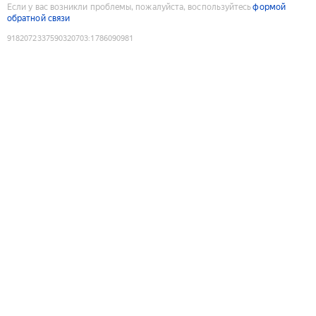
Если у вас возникли проблемы, пожалуйста, воспользуйтесь
формой
обратной связи
9182072337590320703
:
1786090981