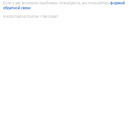
Если у вас возникли проблемы, пожалуйста, воспользуйтесь
формой
обратной связи
9182937065167024104
:
1786103867