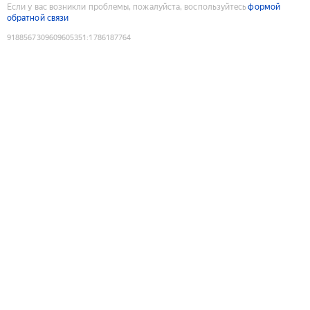
Если у вас возникли проблемы, пожалуйста, воспользуйтесь
формой
обратной связи
9188567309609605351
:
1786187764