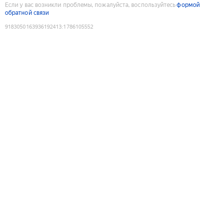
Если у вас возникли проблемы, пожалуйста, воспользуйтесь
формой
обратной связи
9183050163936192413
:
1786105552