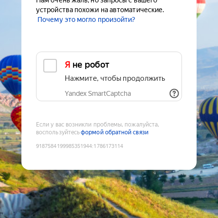
Нам очень жаль, но запросы с вашего
устройства похожи на автоматические.
Почему это могло произойти?
Я не робот
Нажмите, чтобы продолжить
Yandex SmartCaptcha
Если у вас возникли проблемы, пожалуйста,
воспользуйтесь
формой обратной связи
9187584199985351944
:
1786173114