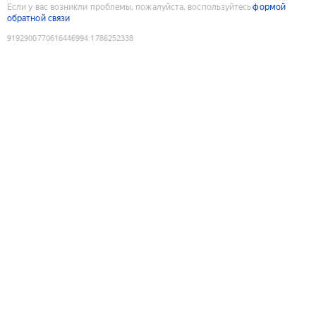
Если у вас возникли проблемы, пожалуйста, воспользуйтесь
формой
обратной связи
9192900770616446994
:
1786252338