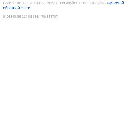
Если у вас возникли проблемы, пожалуйста, воспользуйтесь
формой
обратной связи
9198363393224803666
:
1786333737