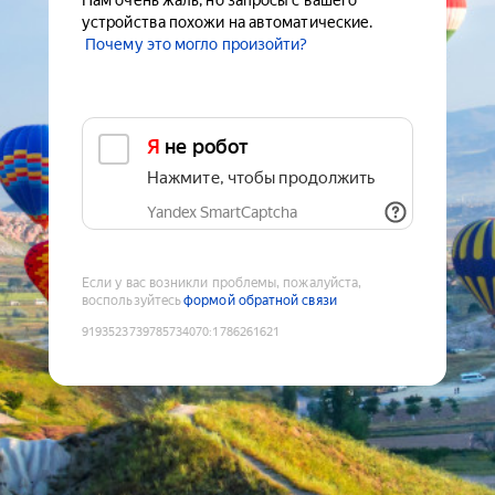
Нам очень жаль, но запросы с вашего
устройства похожи на автоматические.
Почему это могло произойти?
Я не робот
Нажмите, чтобы продолжить
Yandex SmartCaptcha
Если у вас возникли проблемы, пожалуйста,
воспользуйтесь
формой обратной связи
9193523739785734070
:
1786261621