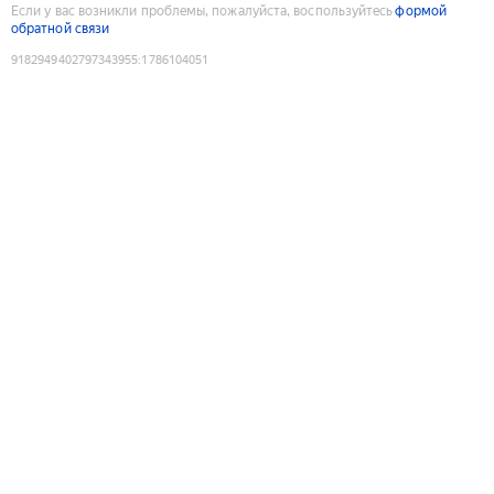
Если у вас возникли проблемы, пожалуйста, воспользуйтесь
формой
обратной связи
9182949402797343955
:
1786104051