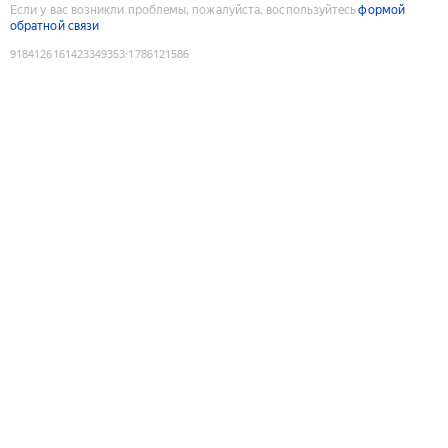
Если у вас возникли проблемы, пожалуйста, воспользуйтесь
формой
обратной связи
9184126161423349353
:
1786121586