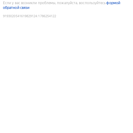
Если у вас возникли проблемы, пожалуйста, воспользуйтесь
формой
обратной связи
9193020541619829124
:
1786254122