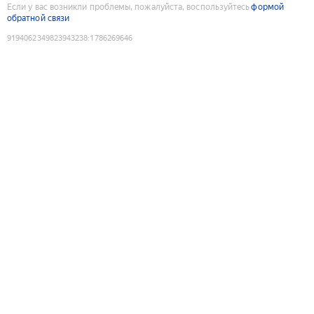
Если у вас возникли проблемы, пожалуйста, воспользуйтесь
формой
обратной связи
9194062349823943238
:
1786269646