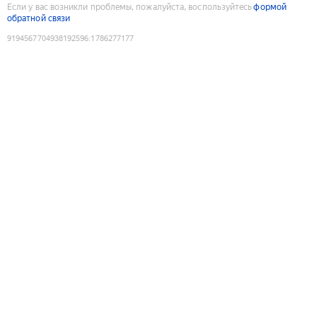
Если у вас возникли проблемы, пожалуйста, воспользуйтесь
формой
обратной связи
9194567704938192596
:
1786277177