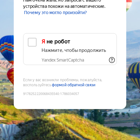
Нам очень жаль, но запросы с вашего
устройства похожи на автоматические.
Почему это могло произойти?
Я не робот
Нажмите, чтобы продолжить
Yandex SmartCaptcha
Если у вас возникли проблемы, пожалуйста,
воспользуйтесь
формой обратной связи
9178252220068435540
:
1786034057