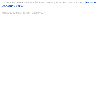
Если у вас возникли проблемы, пожалуйста, воспользуйтесь
формой
обратной связи
9180302408480145758
:
1786064607