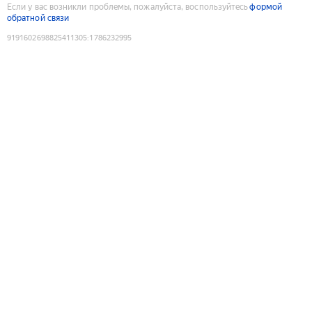
Если у вас возникли проблемы, пожалуйста, воспользуйтесь
формой
обратной связи
9191602698825411305
:
1786232995